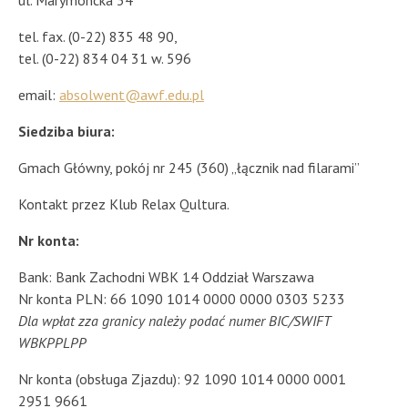
ul. Marymoncka 34
tel. fax. (0-22) 835 48 90,
tel. (0-22) 834 04 31 w. 596
email:
absolwent@awf.edu.pl
Siedziba biura:
Gmach Główny, pokój nr 245 (360) „łącznik nad filarami”
Kontakt przez Klub Relax Qultura.
Nr konta:
Bank: Bank Zachodni WBK 14 Oddział Warszawa
Nr konta PLN: 66 1090 1014 0000 0000 0303 5233
Dla wpłat zza granicy należy podać numer BIC/SWIFT
WBKPPLPP
Nr konta (obsługa Zjazdu): 92 1090 1014 0000 0001
2951 9661